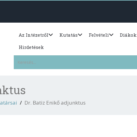
Az Intézetről
Kutatás
Felvételi
Diákok
Hirdetések
nktus
atársai
Dr. Batiz Enikő adjunktus