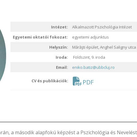
Intézet:
Alkalmazott Pszichológia Intézet
Egyetemi oktatói fokozat:
egyetemi adjunktus
Helyszín:
Mărăşti épület, Anghel Saligny utca
Iroda:
Földszint, 9. iroda
Email:
eniko.batiz@ubbcluj.ro
CV és publikációk:
PDF
rán, a második alapfokú képzést a Pszichológia és Nevelé