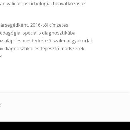
n validált pszichológiai beavatkozások
nársegédként, 2016-től címzetes
edagógiai speciális diagnosztikába,
 az alap- és mesterképző szakmai gyakorlat
tív diagnosztikai és fejlesztő módszerek,
k.
i