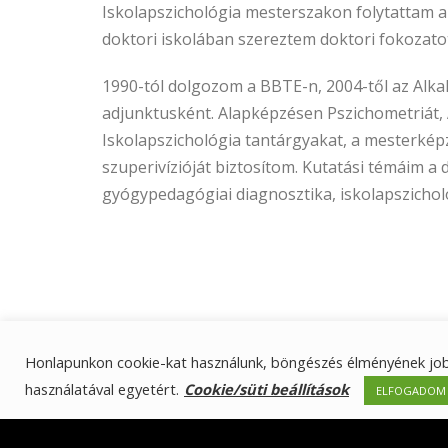
Iskolapszichológia mesterszakon folytattam a
doktori iskolában szereztem doktori fokozato
1990-tól dolgozom a BBTE-n, 2004-től az Alkal
adjunktusként. Alapképzésen Pszichometriát, 
Iskolapszichológia tantárgyakat, a mesterkép
szuperivízióját biztosítom. Kutatási témáim a d
gyógypedagógiai diagnosztika, iskolapszicholó
Honlapunkon cookie-kat használunk, böngészés élményének job
használatával egyetért.
Cookie/süti beállítások
ELFOGADOM