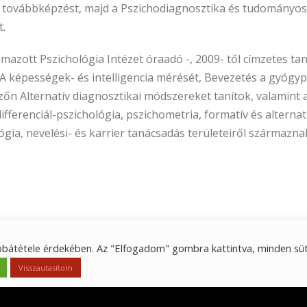
 továbbképzést, majd a Pszichodiagnosztika és tudományosa
t.
mazott Pszichológia Intézet óraadó -, 2009- től címzetes ta
A képességek- és intelligencia mérését, Bevezetés a gyógyp
zőn Alternatív diagnosztikai módszereket tanítok, valamint
ifferenciál-pszichológia, pszichometria, formatív és alterna
gia, nevelési- és karrier tanácsadás területeiről származna
bátétele érdekében. Az "Elfogadom" gombra kattintva, minden süt
Visszautasítom