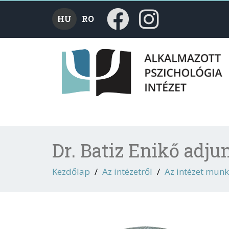
HU
RO
Dr. Batiz Enikő adju
Kezdőlap
Az intézetről
Az intézet munk