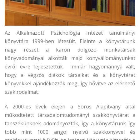
Az Alkalmazott Pszichológia Intézet tanulmányi
könyvtára 1999-ben létesült. Eleinte a könyvtárunk
nagy részét a karon dolgozó munkatársak
könyvadományai alkották majd könyvállományunkat
évről évre fejlesztettük. Immár hagyománnyá vált,
hogy a végzős diákok társaikat és a könyvtárat
könyvekkel ajándékozzák meg, így bővítve az elérhető
szakirodalmat.
A 2000-es évek elején a Soros Alapítvány által
működtetett társadalomtudományi szakkönyvtárat a
tanszékünknek adományozták, így a könyvtárunk így
több mint 1000 angol nyelvű szakkönyvvel és