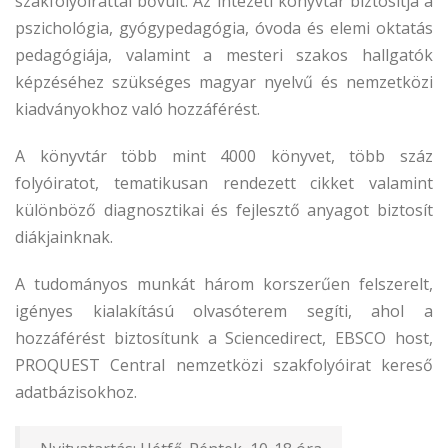
szakfolyóirattal bővült. Az intézeti könyvtár biztosítja a
pszichológia, gyógypedagógia, óvoda és elemi oktatás
pedagógiája, valamint a mesteri szakos hallgatók
képzéséhez szükséges magyar nyelvű és nemzetközi
kiadványokhoz való hozzáférést.
A könyvtár több mint 4000 könyvet, több száz
folyóiratot, tematikusan rendezett cikket valamint
különböző diagnosztikai és fejlesztő anyagot biztosít
diákjainknak.
A tudományos munkát három korszerűen felszerelt,
igényes kialakítású olvasóterem segíti, ahol a
hozzáférést biztosítunk a Sciencedirect, EBSCO host,
PROQUEST Central nemzetközi szakfolyóirat kereső
adatbázisokhoz.