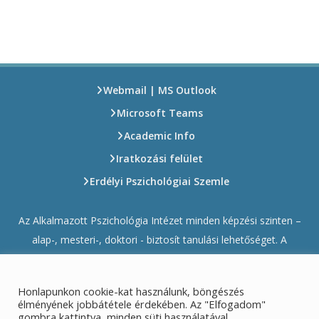
Webmail | MS Outlook
Microsoft Teams
Academic Info
Iratkozási felület
Erdélyi Pszichológiai Szemle
Az Alkalmazott Pszichológia Intézet minden képzési szinten –
alap-, mesteri-, doktori - biztosít tanulási lehetőséget. A
pszichológus és gyógypedagógus diákok rendelkezésére állnak
modern laboratóriumok, a szakma valamennyi részterületét
Honlapunkon cookie-kat használunk, böngészés
fedő, gazdag szakkönyvtár, valamint korszerű előadó és
élményének jobbátétele érdekében. Az "Elfogadom"
gombra kattintva, minden süti használatával
szemináriumtermek.