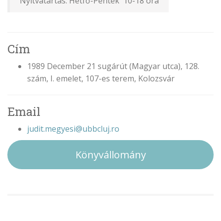
Nyitvatartás: Hétfő-Péntek 10-18 óra
Cím
1989 December 21 sugárút (Magyar utca), 128.
szám, I. emelet, 107-es terem, Kolozsvár
Email
judit.megyesi@ubbcluj.ro
Könyvállomány