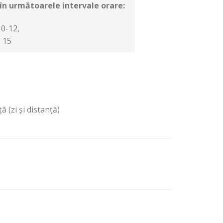
 în următoarele intervale orare:
10-12,
– 15
 (zi şi distanţă)