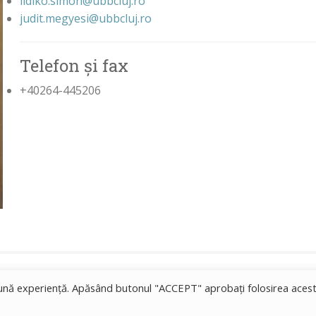
ildiko.simon@ubbcluj.ro
judit.megyesi@ubbcluj.ro
Telefon și fax
+40264-445206
 bună experiență. Apăsând butonul "ACCEPT" aprobați folosirea aces