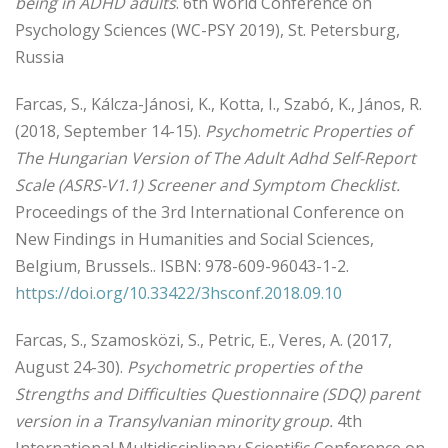
being in ADHD adults
. 6th World Conference on
Psychology Sciences (WC-PSY 2019), St. Petersburg,
Russia
Farcas, S., Kálcza-Jánosi, K., Kotta, I., Szabó, K., János, R.
(2018, September 14-15).
Psychometric Properties of
The Hungarian Version of The Adult Adhd Self-Report
Scale (ASRS-V1.1) Screener and Symptom Checklist.
Proceedings of the 3rd International Conference on
New Findings in Humanities and Social Sciences,
Belgium, Brussels.. ISBN: 978-609-96043-1-2.
https://doi.org/10.33422/3hsconf.2018.09.10
Farcas, S., Szamosközi, S., Petric, E., Veres, A. (2017,
August 24-30).
Psychometric properties of the
Strengths and Difficulties Questionnaire (SDQ) parent
version in a Transylvanian minority group.
4th
International Multidisciplinary Scientific Conference on