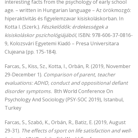
interesting facts from the psychology of early school
age. – written in Hungarian language – Az örökmozgó:
hiperaktivitás és figyelemzavar kisiskoláskorban. In
Kotta I. (Szerk.).
Fészkelődők: érdekességek a
kisiskoláskor pszichológiájából
, ISBN: 978-606-37-0816-
9, Kolozsvári Egyetemi Kiadó – Presa Universitara
Clujeana (pp. 175-184).
Farcas, S., Kiss, Sz., Kotta, I., Orbán, R. (2019, November
29-December 1).
Comparison of parent, teacher
evaluations: ADHD, conduct and oppositional defiant
disorder symptoms.
8th World Conference On
Psychology And Sociology (PSY-SOC 2019), Istanbul,
Turkey
Farcas, S., Szabó, K., Orbán, R., Batiz, E. (2019, August
29-31).
The effects of sport on life satisfaction and well-