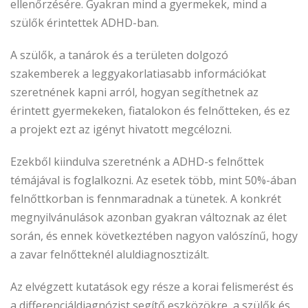
ellenőrzésére. Gyakran mind a gyermekek, mind a
szülők érintettek ADHD-ban.
A szülők, a tanárok és a területen dolgozó
szakemberek a leggyakorlatiasabb információkat
szeretnének kapni arról, hogyan segíthetnek az
érintett gyermekeken, fiatalokon és felnőtteken, és ez
a projekt ezt az igényt hivatott megcélozni.
Ezekből kiindulva szeretnénk a ADHD-s felnőttek
témájával is foglalkozni. Az esetek több, mint 50%-ában
felnőttkorban is fennmaradnak a tünetek. A konkrét
megnyilvánulások azonban gyakran változnak az élet
során, és ennek következtében nagyon valószínű, hogy
a zavar felnőtteknél aluldiagnosztizált.
Az elvégzett kutatások egy része a korai felismerést és
a differenciáldiagnózist segítő eszközökre, a szülők és