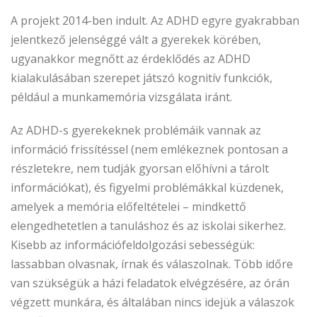
A projekt 2014-ben indult. Az ADHD egyre gyakrabban
jelentkező jelenséggé vált a gyerekek körében,
ugyanakkor megnőtt az érdeklődés az ADHD
kialakulásában szerepet játszó kognitív funkciók,
például a munkamemória vizsgálata iránt.
Az ADHD-s gyerekeknek problémáik vannak az
információ frissítéssel (nem emlékeznek pontosan a
részletekre, nem tudják gyorsan előhívni a tárolt
információkat), és figyelmi problémákkal küzdenek,
amelyek a memória előfeltételei – mindkettő
elengedhetetlen a tanuláshoz és az iskolai sikerhez.
Kisebb az információfeldolgozási sebességük:
lassabban olvasnak, írnak és válaszolnak. Több időre
van szükségük a házi feladatok elvégzésére, az órán
végzett munkára, és általában nincs idejük a válaszok