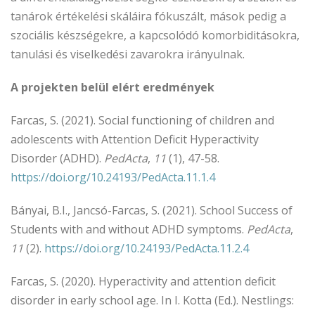
tanárok értékelési skáláira fókuszált, mások pedig a
szociális készségekre, a kapcsolódó komorbiditásokra,
tanulási és viselkedési zavarokra irányulnak.
A projekten belül elért eredmények
Farcas, S. (2021). Social functioning of children and
adolescents with Attention Deficit Hyperactivity
Disorder (ADHD).
PedActa
,
11
(1), 47-58.
https://doi.org/10.24193/PedActa.11.1.4
Bányai, B.I., Jancsó-Farcas, S. (2021). School Success of
Students with and without ADHD symptoms.
PedActa
,
11
(2).
https://doi.org/10.24193/PedActa.11.2.4
Farcas, S. (2020). Hyperactivity and attention deficit
disorder in early school age. In I. Kotta (Ed.). Nestlings: