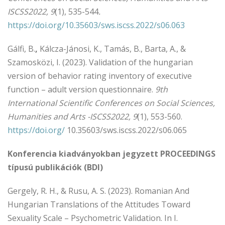
ISCSS2022, 9
(1), 535-544
.
https://doi.org/10.35603/sws.iscss.2022/s06.063
Gálfi, B.
,
Kálcza-Jánosi, K., Tamás, B., Barta, A., &
Szamosközi, I. (2023). Validation of the hungarian
version of behavior rating inventory of executive
function – adult version questionnaire.
9th
International Scientific Conferences on Social Sciences,
Humanities and Arts -ISCSS2022, 9
(1), 553-560.
https://doi.org/
10.35603/sws.iscss.2022/s06.065
Konferencia kiadványokban jegyzett PROCEEDINGS
típusú publikációk (BDI)
Gergely, R. H., & Rusu, A. S. (2023). Romanian And
Hungarian Translations of the Attitudes Toward
Sexuality Scale – Psychometric Validation. In I.