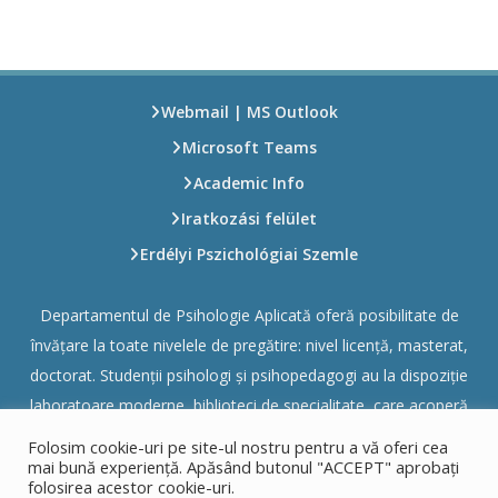
Webmail | MS Outlook
Microsoft Teams
Academic Info
Iratkozási felület
Erdélyi Pszichológiai Szemle
Departamentul de Psihologie Aplicată oferă posibilitate de
învățare la toate nivelele de pregătire: nivel licență, masterat,
doctorat. Studenții psihologi și psihopedagogi au la dispoziție
laboratoare moderne, biblioteci de specialitate, care acoperă
majoritatea domeniilor profesiei, respectiv săli de curs și de
Folosim cookie-uri pe site-ul nostru pentru a vă oferi cea
seminar moderne.
mai bună experiență. Apăsând butonul "ACCEPT" aprobați
folosirea acestor cookie-uri.