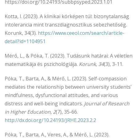
https://doi.org/10.24193/subbpsyped.2023.1.01
Kotta, I. (2023). A klinikai kórképen túl: bizonytalanság
intolerancia mint transzdiagnosztikus sebezhetőség.
Korunk, 34(3).
https://www.ceeol.com/search/article-
detail?id=1104951
Mérő, L., & Póka, T. (2023). Tudásunk határai: A véletlen
matematikája és pszichológiája.
Korunk, 34
(3), 3-11.
Póka, T., Barta, A., & Mérő, L. (2023). Self-compassion
mediates the relationship between university students’
mindfulness, dysfunctional attitudes, and various
distress and well-being indicators.
Journal of Research
in Higher Education, 2
(7), 35-66.
http://dx.doi.org/10.24193/JRHE.2023.2.2
Póka, T., Barta, A., Veres, A., & Mérő, L. (2023).