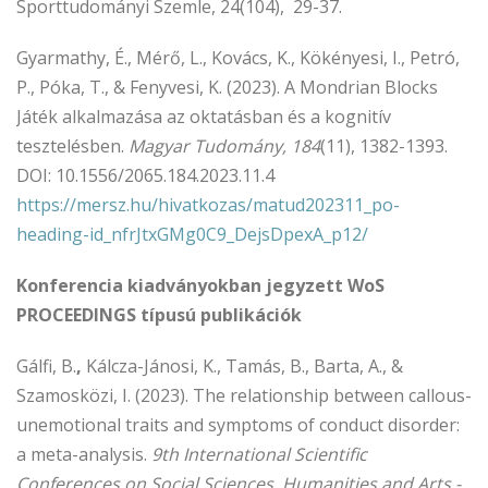
Sporttudományi Szemle, 24(104), 29-37.
Gyarmathy, É., Mérő, L., Kovács, K., Kökényesi, I., Petró,
P., Póka, T., & Fenyvesi, K. (2023). A Mondrian Blocks
Játék alkalmazása az oktatásban és a kognitív
tesztelésben.
Magyar Tudomány, 184
(11), 1382-1393.
DOI: 10.1556/2065.184.2023.11.4
https://mersz.hu/hivatkozas/matud202311_po-
heading-id_nfrJtxGMg0C9_DejsDpexA_p12/
Konferencia kiadványokban jegyzett WoS
PROCEEDINGS típusú publikációk
Gálfi, B.
,
Kálcza-Jánosi, K., Tamás, B., Barta, A., &
Szamosközi, I. (2023). The relationship between callous-
unemotional traits and symptoms of conduct disorder:
a meta-analysis.
9th International Scientific
Conferences on Social Sciences, Humanities and Arts -