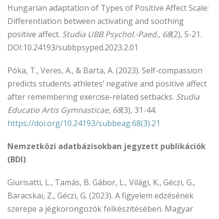
Hungarian adaptation of Types of Positive Affect Scale:
Differentiation between activating and soothing
positive affect.
Studia UBB Psychol.-Paed., 68
(2), 5-21.
DOI:10.24193/subbpsyped.2023.2.01
Póka, T., Veres, A., & Barta, A. (2023). Self-compassion
predicts students athletes’ negative and positive affect
after remembering exercise-related setbacks.
Studia
Educatio Artis Gymnasticae
, 68
(3), 31-44.
https://doi.org/10.24193/subbeag.68(3).21
Nemzetközi adatbázisokban jegyzett publikációk
(BDI)
Giurisatti, L., Tamás, B. Gábor, L., Világi, K., Géczi, G.,
Baracskai, Z., Géczi, G. (2023). A figyelem edzésének
szerepe a jégkorongozók felkészítésében. Magyar